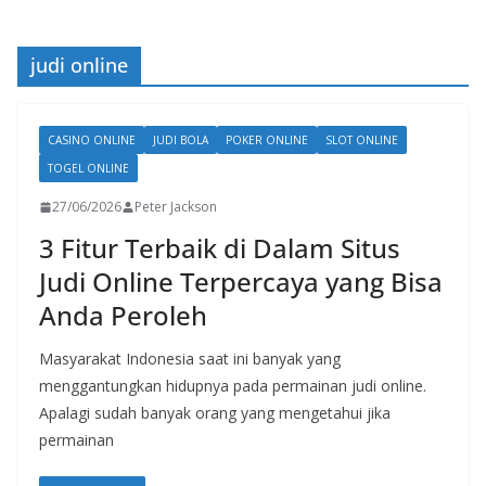
judi online
CASINO ONLINE
JUDI BOLA
POKER ONLINE
SLOT ONLINE
TOGEL ONLINE
27/06/2026
Peter Jackson
3 Fitur Terbaik di Dalam Situs
Judi Online Terpercaya yang Bisa
Anda Peroleh
Masyarakat Indonesia saat ini banyak yang
menggantungkan hidupnya pada permainan judi online.
Apalagi sudah banyak orang yang mengetahui jika
permainan