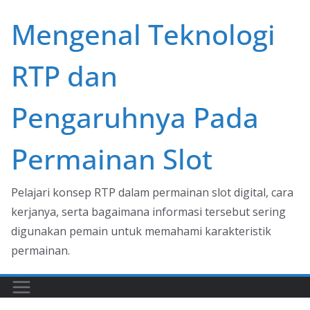
Skip
Mengenal Teknologi
to
content
RTP dan
Pengaruhnya Pada
Permainan Slot
Pelajari konsep RTP dalam permainan slot digital, cara
kerjanya, serta bagaimana informasi tersebut sering
digunakan pemain untuk memahami karakteristik
permainan.