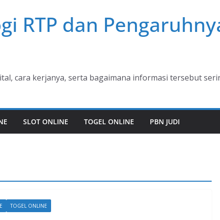
gi RTP dan Pengaruhny
gital, cara kerjanya, serta bagaimana informasi tersebut 
NE
SLOT ONLINE
TOGEL ONLINE
PBN JUDI
E
TOGEL ONLINE