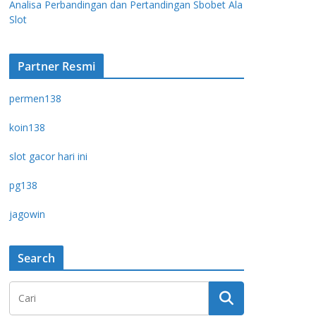
Analisa Perbandingan dan Pertandingan Sbobet Ala
Slot
Partner Resmi
permen138
koin138
slot gacor hari ini
pg138
jagowin
Search