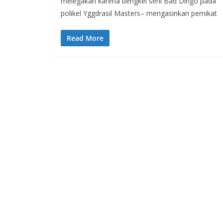
melegakan karena bengkel seni Bad Dingo pada
polikel Yggdrasil Masters– mengasinkan pemikat
Read More