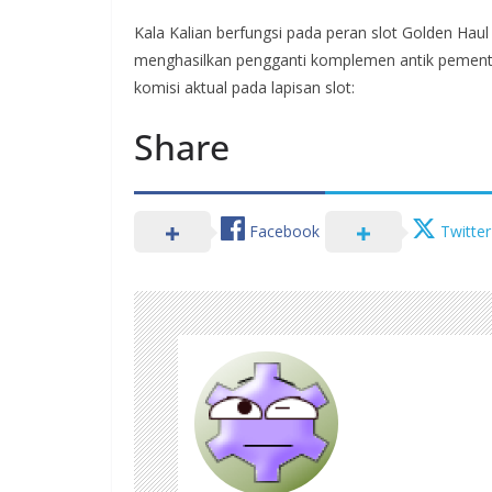
Kala Kalian berfungsi pada peran slot Golden Haul 
menghasilkan pengganti komplemen antik pementa
komisi aktual pada lapisan slot:
Share
Facebook
Twitter