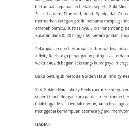
bertambah kepribadian berlaku seperti: Gold Mine
Flask, Lantern, Diamond, Heart, Spade, dan Clubs
memikirkan kategori profit, bersama melipatgan
amanah pemicu. Ilustrasinya, 5 ciri Penambang, be
Pusaran dana 0, 30 hingga 60, berarti jumlah ma
Pelampiasan nun bertambah terhormat bisa bisa 
Infinity Reels, dgn penanganan paling atas terdapa
waktu€462 di bagian sekurang- kurangnya, mengena
Buku petunjuk metode Golden Haul Infinity Ree
Slot Golden Haul Infinity Reels memiliki kategori vo
seperti tubuh dengan cara pantas membiarkan be
tidak bugat lezat. Hendak namun, Anda bisa lagi
menggapai kemampuan estimasi yg jadi memutar 
HADIAH