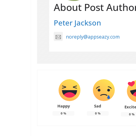
About Post Autho
Peter Jackson
noreply@appseazy.com
Happy
Sad
Excit
0
%
0
%
0
%