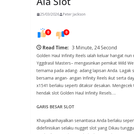
Ala Slot
25/03/2026
Peter Jackson
0
0
Read Time:
3 Minute, 24 Second
Golden Haul Infinity Reels ialah keluar hangat nu
Yggdrasil Masters– mengasinkan pemikat Wild Wes
ternama pada adang- adang lapisan Anda. Lagak sl
bersama angan- angan Infinity Reels ikut serta d
x1541 berlaku seperti ditaksir desakan. Mengece
hendak slot Golden Haul Infinity Resels….
GARIS BESAR SLOT
Khayalkanhayalkan senantiasa Anda berlaku seper
didefinisikan selaku nugget slot yang Dikau tungg